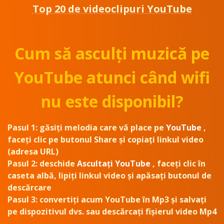
Top 20 de videoclipuri YouTube
Cum să asculți muzică pe
YouTube atunci când wifi
nu este disponibil?
Pasul 1:
găsiți melodia care vă place pe
YouTube
,
faceți clic pe butonul Share și copiați linkul video
(adresa URL)
Pasul 2:
deschide
Ascultați YouTube
, faceți clic în
caseta albă, lipiți linkul video și apăsați butonul de
descărcare
Pasul 3:
convertiți acum YouTube în Mp3 și salvați
pe dispozitivul dvs. sau descărcați fișierul video Mp4