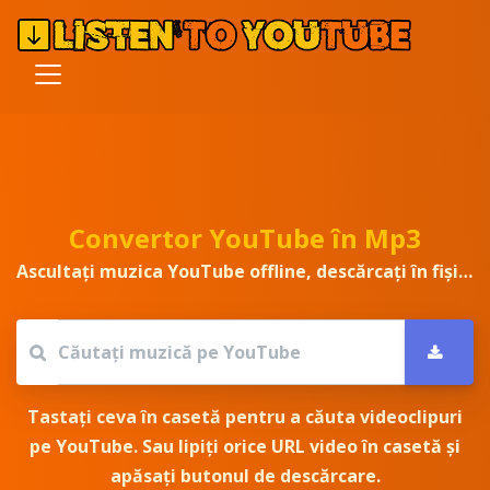
Convertor YouTube în Mp3
Ascultați muzica YouTube offline, descărcați în fișierul Mp3/Mp4
Tastați ceva în casetă pentru a căuta videoclipuri
pe YouTube. Sau lipiți orice URL video în casetă și
apăsați butonul de descărcare.