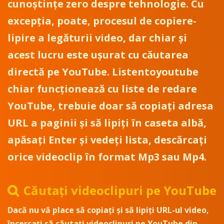
cunoștințe zero despre tehnologie. Cu
excepția, poate, procesul de copiere-
lipire a legăturii video, dar chiar și
acest lucru este ușurat cu căutarea
directă pe YouTube. Listentoyoutube
chiar funcționează cu liste de redare
YouTube, trebuie doar să copiați adresa
URL a paginii și să lipiți în caseta albă,
apăsați Enter și vedeți lista, descărcați
orice videoclip în format Mp3 sau Mp4.
Căutați videoclipuri pe YouTube
Dacă nu vă place să copiați și să lipiți URL-ul video,
încercați să căutați videoclipuri pe YouTube din