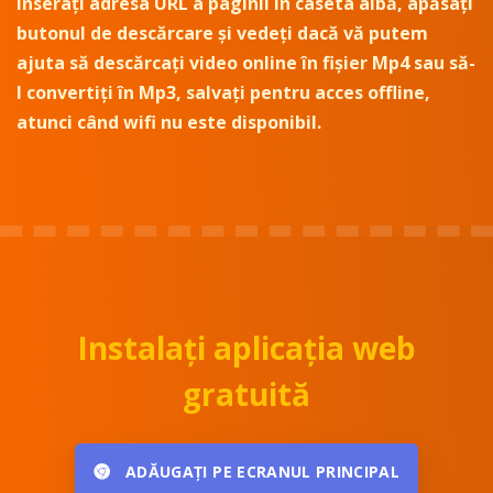
inserați adresa URL a paginii în caseta albă, apăsați
butonul de descărcare și vedeți dacă vă putem
ajuta să descărcați video online în fișier Mp4 sau să-
l convertiți în Mp3, salvați pentru acces offline,
atunci când wifi nu este disponibil.
Instalați aplicația web
gratuită
ADĂUGAȚI PE ECRANUL PRINCIPAL