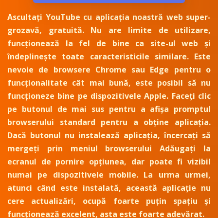
Ascultați YouTube cu aplicația noastră web super-
grozavă, gratuită. Nu are limite de utilizare,
funcționează la fel de bine ca site-ul web și
îndeplinește toate caracteristicile similare. Este
nevoie de browsere Chrome sau Edge pentru o
funcționalitate cât mai bună, este posibil să nu
funcționeze bine pe dispozitivele Apple. Faceți clic
pe butonul de mai sus pentru a afișa promptul
browserului standard pentru a obține aplicația.
Dacă butonul nu instalează aplicația, încercați să
mergeți prin meniul browserului Adăugați la
ecranul de pornire opțiunea, dar poate fi vizibil
numai pe dispozitivele mobile. La urma urmei,
atunci când este instalată, această aplicație nu
cere actualizări, ocupă foarte puțin spațiu și
funcționează excelent, asta este foarte adevărat.