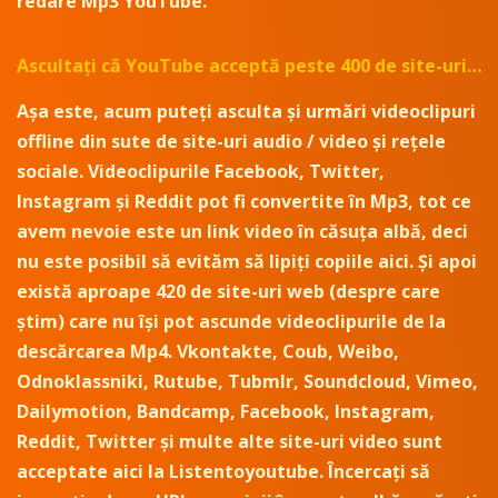
redare Mp3 YouTube.
Ascultați că YouTube acceptă peste 400 de site-uri web
Așa este, acum puteți asculta și urmări videoclipuri
offline din sute de site-uri audio / video și rețele
sociale. Videoclipurile Facebook, Twitter,
Instagram și Reddit pot fi convertite în Mp3, tot ce
avem nevoie este un link video în căsuța albă, deci
nu este posibil să evităm să lipiți copiile aici. Și apoi
există aproape 420 de site-uri web (despre care
știm) care nu își pot ascunde videoclipurile de la
descărcarea Mp4. Vkontakte, Coub, Weibo,
Odnoklassniki, Rutube, Tubmlr, Soundcloud, Vimeo,
Dailymotion, Bandcamp, Facebook, Instagram,
Reddit, Twitter și multe alte site-uri video sunt
acceptate aici la Listentoyoutube. Încercați să